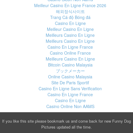
Meilleur Casino En Ligne France 2026
해외정식사이트
Trang Cá độ Bóng đá
Casino En Ligne
Meilleur Casino En Ligne
Meilleurs Casino En Ligne
Meilleurs Casino En Ligne
Casino En Ligne France
Casino Online France
Meilleure Casino En Ligne
Bitcoin Casino Malaysia
ブックメーカー
Online Casino Malaysia
Site De Paris Sportif
Casino En Ligne Sans Verification
Casino En Ligne France
Casino En Ligne
Casino Online Non AAMS
If you like this site please bookmark us and come back for new Funny Dog
Pictures updated all the time.