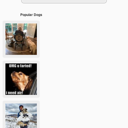
Nouveaux Casino En Ligne
Popular Dogs
Sites De Paris Sportifs Belgique