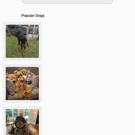
Nouveaux Casino En Ligne
Popular Dogs
Sites De Paris Sportifs Belgique