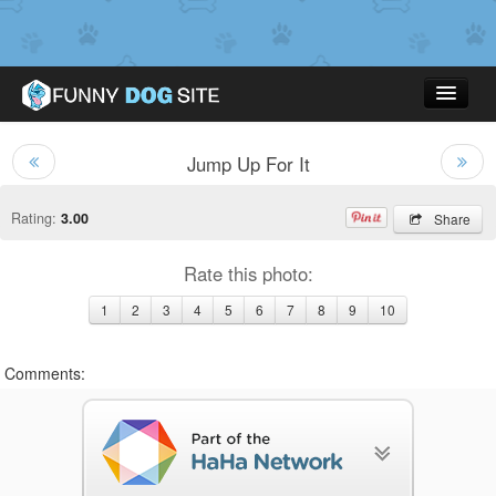
Jump Up For It
Funny Dog Pictures
Rating:
3.00
Share
Videos
Rate this photo:
Top Rated
1
2
3
4
5
6
7
8
9
10
Contact Us
Comments:
Casino En Ligne Bonus Sans Dépôt
Casino En Ligne
Meilleur Casino En Ligne