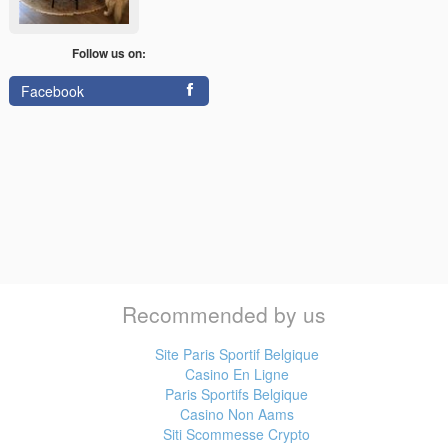
Follow us on:
Facebook
Recommended by us
Site Paris Sportif Belgique
Casino En Ligne
Paris Sportifs Belgique
Casino Non Aams
Siti Scommesse Crypto