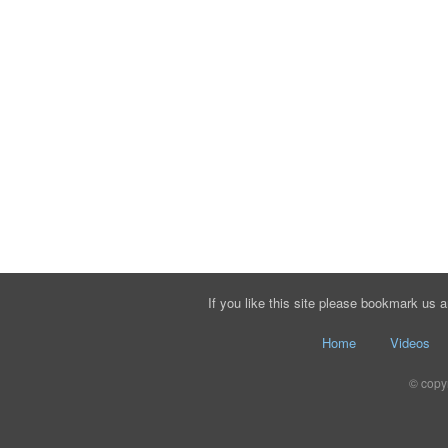
If you like this site please bookmark us
Home
Videos
© copy