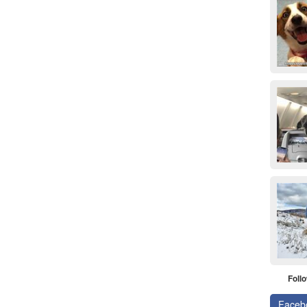
Follo
Faceb