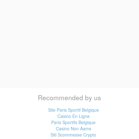
Recommended by us
Site Paris Sportif Belgique
Casino En Ligne
Paris Sportifs Belgique
Casino Non Aams
Siti Scommesse Crypto