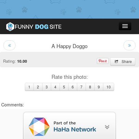
A Happy Doggo
Funny Dog Pictures
Rating:
10.00
Share
Videos
Rate this photo:
Top Rated
1
2
3
4
5
6
7
8
9
10
Contact Us
Comments:
Casino En Ligne Bonus Sans Dépôt
Casino En Ligne
Meilleur Casino En Ligne