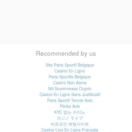
Recommended by us
Site Paris Sportif Belgique
Casino En Ligne
Paris Sportifs Belgique
Casino Non Aams
Siti Scommesse Crypto
Casino En Ligne Sans Justificatif
Paris Sportif Tennis Avis
Plinko Avis
KYC 없는 카지노
カジノ ライブ
비트코인 베팅사이트
Casino Live En Ligne Français