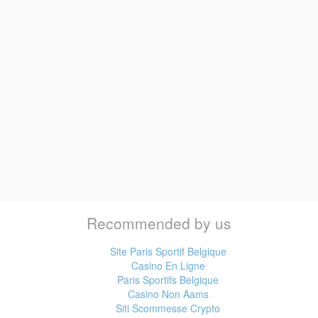
Recommended by us
Site Paris Sportif Belgique
Casino En Ligne
Paris Sportifs Belgique
Casino Non Aams
Siti Scommesse Crypto