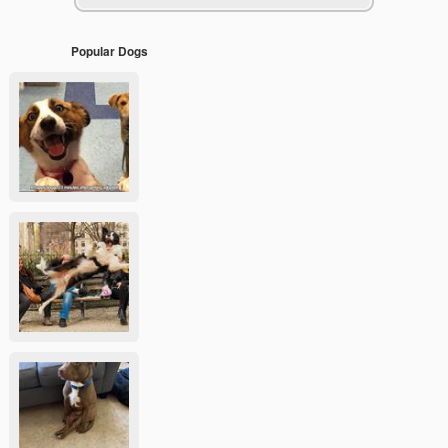
Nouveaux Casino En Ligne
Popular Dogs
Sites De Paris Sportifs Belgique