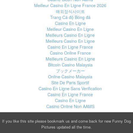
Meilleur Casino En Ligne France 2026
해외정식사이트
Trang Cá độ Bóng đá
Casino En Ligne
Meilleur Casino En Ligne
Meilleurs Casino En Ligne
Meilleurs Casino En Ligne
Casino En Ligne France
Casino Online France
Meilleure Casino En Ligne
Bitcoin Casino Malaysia
ブックメーカー
Online Casino Malaysia
Site De Paris Sportif
Casino En Ligne Sans Verification
Casino En Ligne France
Casino En Ligne
Casino Online Non AAMS
If you like this site please bookmark us and come back for new Funny Dog
Pictures updated all the time.