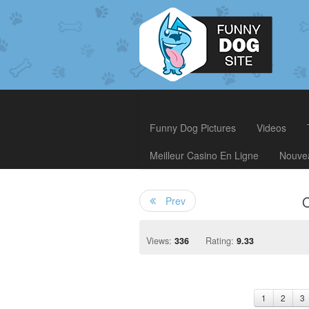
Funny Dog Pictures
Videos
Meilleur Casino En Ligne
Nouvea
O
Prev
Views:
336
Rating:
9.33
1
2
3