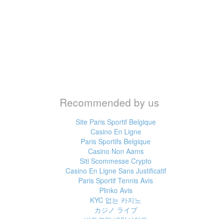
Recommended by us
Site Paris Sportif Belgique
Casino En Ligne
Paris Sportifs Belgique
Casino Non Aams
Siti Scommesse Crypto
Casino En Ligne Sans Justificatif
Paris Sportif Tennis Avis
Plinko Avis
KYC 없는 카지노
カジノ ライブ