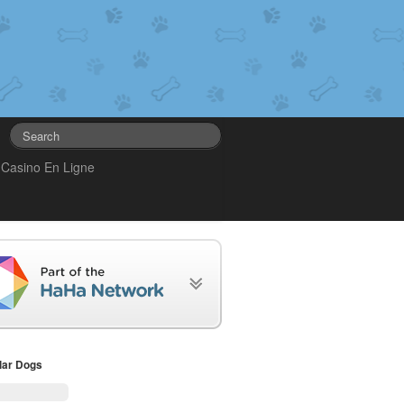
Casino En Ligne
lar Dogs