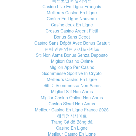
비트코인 베팅사이트
Casino Live En Ligne Français
Meilleurs Casino En Ligne
Casino En Ligne Nouveau
Casino Jeux En Ligne
Cresus Casino Argent Fictif
Bonus Sans Depot
Casino Sans Dépôt Avec Bonus Gratuit
연령 인증 없는 카지노사이트
Siti Non Aams Bonus Senza Deposito
Migliori Casino Online
Migliori App Per Casino
Scommesse Sportive In Crypto
Meilleurs Casino En Ligne
Siti Di Scommesse Non Aams
Migliori Siti Non Aams
Miglior Casino Online Non Aams
Casino Sicuri Non Aams
Meilleur Casino En Ligne France 2026
해외정식사이트
Trang Cá độ Bóng đá
Casino En Ligne
Meilleur Casino En Ligne