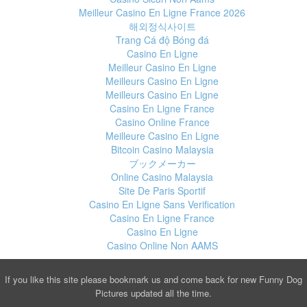
Meilleur Casino En Ligne France 2026
해외정식사이트
Trang Cá độ Bóng đá
Casino En Ligne
Meilleur Casino En Ligne
Meilleurs Casino En Ligne
Meilleurs Casino En Ligne
Casino En Ligne France
Casino Online France
Meilleure Casino En Ligne
Bitcoin Casino Malaysia
ブックメーカー
Online Casino Malaysia
Site De Paris Sportif
Casino En Ligne Sans Verification
Casino En Ligne France
Casino En Ligne
Casino Online Non AAMS
If you like this site please bookmark us and come back for new Funny Dog
Pictures updated all the time.