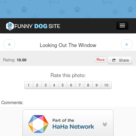
Looking Out The Window
Funny Dog Pictures
Rating:
10.00
Share
Videos
Rate this photo:
Top Rated
1
2
3
4
5
6
7
8
9
10
Contact Us
Comments:
Casino En Ligne Bonus Sans Dépôt
Casino En Ligne
Meilleur Casino En Ligne