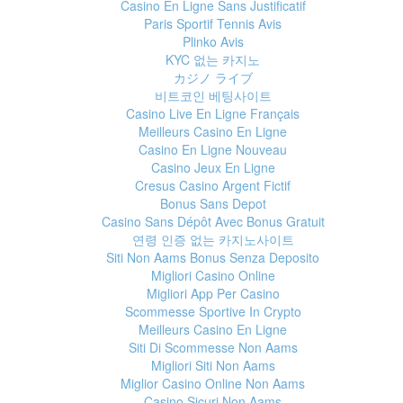
Casino En Ligne Sans Justificatif
Paris Sportif Tennis Avis
Plinko Avis
KYC 없는 카지노
カジノ ライブ
비트코인 베팅사이트
Casino Live En Ligne Français
Meilleurs Casino En Ligne
Casino En Ligne Nouveau
Casino Jeux En Ligne
Cresus Casino Argent Fictif
Bonus Sans Depot
Casino Sans Dépôt Avec Bonus Gratuit
연령 인증 없는 카지노사이트
Siti Non Aams Bonus Senza Deposito
Migliori Casino Online
Migliori App Per Casino
Scommesse Sportive In Crypto
Meilleurs Casino En Ligne
Siti Di Scommesse Non Aams
Migliori Siti Non Aams
Miglior Casino Online Non Aams
Casino Sicuri Non Aams