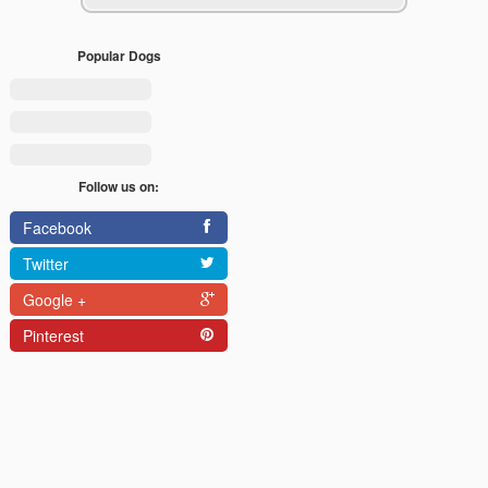
Nouveaux Casino En Ligne
Popular Dogs
Sites De Paris Sportifs Belgique
Follow us on:
Facebook
Twitter
Google +
Pinterest