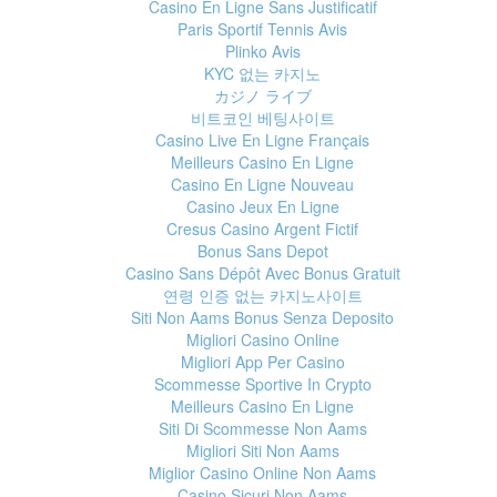
Casino En Ligne Sans Justificatif
Paris Sportif Tennis Avis
Plinko Avis
KYC 없는 카지노
カジノ ライブ
비트코인 베팅사이트
Casino Live En Ligne Français
Meilleurs Casino En Ligne
Casino En Ligne Nouveau
Casino Jeux En Ligne
Cresus Casino Argent Fictif
Bonus Sans Depot
Casino Sans Dépôt Avec Bonus Gratuit
연령 인증 없는 카지노사이트
Siti Non Aams Bonus Senza Deposito
Migliori Casino Online
Migliori App Per Casino
Scommesse Sportive In Crypto
Meilleurs Casino En Ligne
Siti Di Scommesse Non Aams
Migliori Siti Non Aams
Miglior Casino Online Non Aams
Casino Sicuri Non Aams