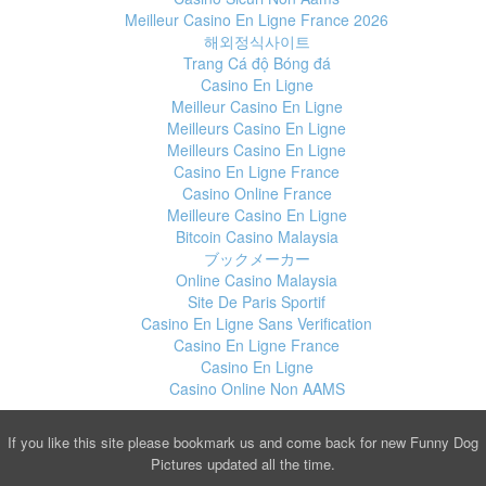
Meilleur Casino En Ligne France 2026
해외정식사이트
Trang Cá độ Bóng đá
Casino En Ligne
Meilleur Casino En Ligne
Meilleurs Casino En Ligne
Meilleurs Casino En Ligne
Casino En Ligne France
Casino Online France
Meilleure Casino En Ligne
Bitcoin Casino Malaysia
ブックメーカー
Online Casino Malaysia
Site De Paris Sportif
Casino En Ligne Sans Verification
Casino En Ligne France
Casino En Ligne
Casino Online Non AAMS
If you like this site please bookmark us and come back for new Funny Dog
Pictures updated all the time.