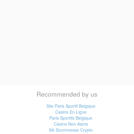
Recommended by us
Site Paris Sportif Belgique
Casino En Ligne
Paris Sportifs Belgique
Casino Non Aams
Siti Scommesse Crypto