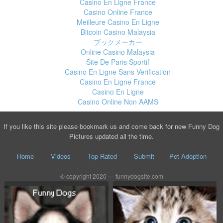
Casino En Ligne France
Casino Online France
Meilleure Casino En Ligne
Bitcoin Casino Malaysia
ブックメーカー
Online Casino Malaysia
Site De Paris Sportif
Casino En Ligne Sans Verification
Casino En Ligne France
Casino En Ligne
Casino Online Non AAMS
If you like this site please bookmark us and come back for new Funny Dog
Pictures updated all the time.
Home
Videos
Top Rated
Submit
Pet Adoption
© copyright 2020 — funnydogsite.com