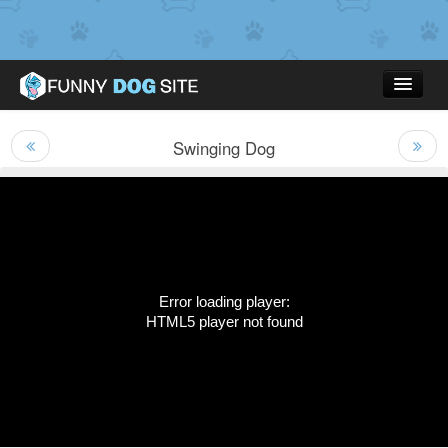
Swinging Dog
Funny Dog Pictures
Videos
Top Rated
Error loading player:
Contact Us
HTML5 player not found
Casino En Ligne Bonus Sans Dépôt
Casino En Ligne
Meilleur Casino En Ligne