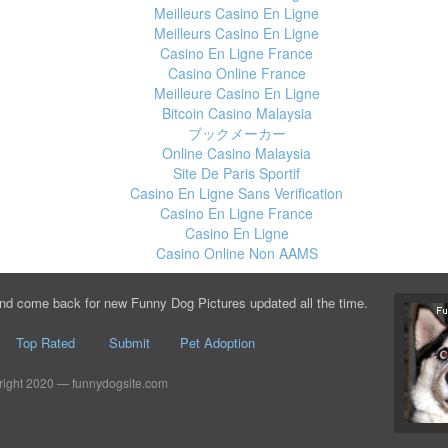
Meilleurs Casino En Ligne
Meilleurs Casino En Ligne
Casino En Ligne France
Casino Online France
Meilleure Casino En Ligne
Bitcoin Casino Malaysia
ブックメーカー
Online Casino Malaysia
Site De Paris Sportif
Casino En Ligne Sans Verification
Casino En Ligne France
Casino En Ligne
Casino Online Non AAMS
 and come back for new Funny Dog Pictures updated all the time.
Top Rated
Submit
Pet Adoption
right 2020 — funnydogsite.com