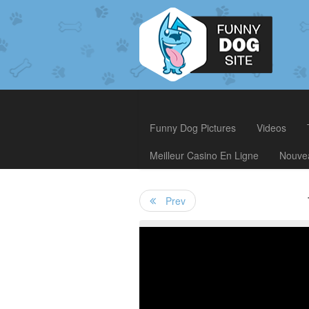
Funny Dog Pictures
Videos
Meilleur Casino En Ligne
Nouvea
Prev