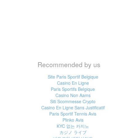
Recommended by us
Site Paris Sportif Belgique
Casino En Ligne
Paris Sportifs Belgique
Casino Non Aams
Siti Scommesse Crypto
Casino En Ligne Sans Justificatif
Paris Sportif Tennis Avis
Plinko Avis
KYC 없는 카지노
カジノ ライブ