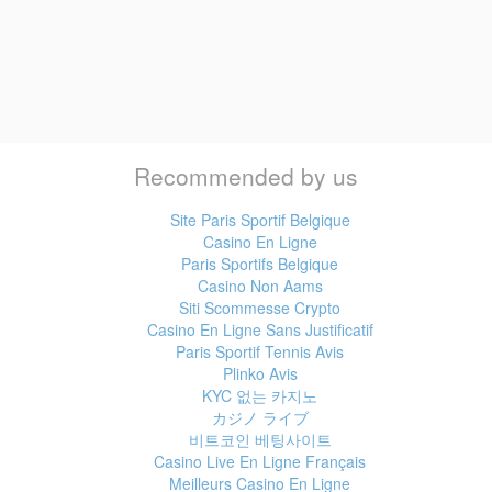
Recommended by us
Site Paris Sportif Belgique
Casino En Ligne
Paris Sportifs Belgique
Casino Non Aams
Siti Scommesse Crypto
Casino En Ligne Sans Justificatif
Paris Sportif Tennis Avis
Plinko Avis
KYC 없는 카지노
カジノ ライブ
비트코인 베팅사이트
Casino Live En Ligne Français
Meilleurs Casino En Ligne