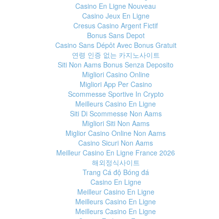
Casino En Ligne Nouveau
Casino Jeux En Ligne
Cresus Casino Argent Fictif
Bonus Sans Depot
Casino Sans Dépôt Avec Bonus Gratuit
연령 인증 없는 카지노사이트
Siti Non Aams Bonus Senza Deposito
Migliori Casino Online
Migliori App Per Casino
Scommesse Sportive In Crypto
Meilleurs Casino En Ligne
Siti Di Scommesse Non Aams
Migliori Siti Non Aams
Miglior Casino Online Non Aams
Casino Sicuri Non Aams
Meilleur Casino En Ligne France 2026
해외정식사이트
Trang Cá độ Bóng đá
Casino En Ligne
Meilleur Casino En Ligne
Meilleurs Casino En Ligne
Meilleurs Casino En Ligne