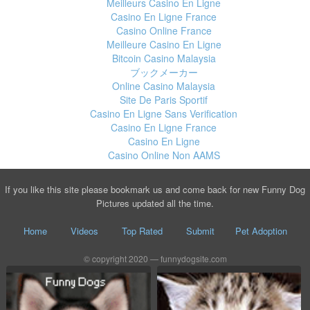
Meilleurs Casino En Ligne
Casino En Ligne France
Casino Online France
Meilleure Casino En Ligne
Bitcoin Casino Malaysia
ブックメーカー
Online Casino Malaysia
Site De Paris Sportif
Casino En Ligne Sans Verification
Casino En Ligne France
Casino En Ligne
Casino Online Non AAMS
If you like this site please bookmark us and come back for new Funny Dog
Pictures updated all the time.
Home
Videos
Top Rated
Submit
Pet Adoption
© copyright 2020 — funnydogsite.com