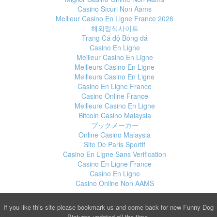
Casino Sicuri Non Aams
Meilleur Casino En Ligne France 2026
해외정식사이트
Trang Cá độ Bóng đá
Casino En Ligne
Meilleur Casino En Ligne
Meilleurs Casino En Ligne
Meilleurs Casino En Ligne
Casino En Ligne France
Casino Online France
Meilleure Casino En Ligne
Bitcoin Casino Malaysia
ブックメーカー
Online Casino Malaysia
Site De Paris Sportif
Casino En Ligne Sans Verification
Casino En Ligne France
Casino En Ligne
Casino Online Non AAMS
If you like this site please bookmark us and come back for new Funny Dog
Pictures updated all the time.