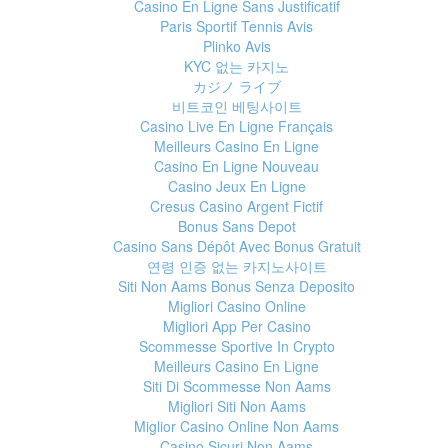
Casino En Ligne Sans Justificatif
Paris Sportif Tennis Avis
Plinko Avis
KYC 없는 카지노
カジノ ライブ
비트코인 베팅사이트
Casino Live En Ligne Français
Meilleurs Casino En Ligne
Casino En Ligne Nouveau
Casino Jeux En Ligne
Cresus Casino Argent Fictif
Bonus Sans Depot
Casino Sans Dépôt Avec Bonus Gratuit
연령 인증 없는 카지노사이트
Siti Non Aams Bonus Senza Deposito
Migliori Casino Online
Migliori App Per Casino
Scommesse Sportive In Crypto
Meilleurs Casino En Ligne
Siti Di Scommesse Non Aams
Migliori Siti Non Aams
Miglior Casino Online Non Aams
Casino Sicuri Non Aams