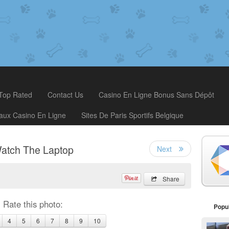
Top Rated
Contact Us
Casino En Ligne Bonus Sans Dépôt
ux Casino En Ligne
Sites De Paris Sportifs Belgique
atch The Laptop
Next
Share
Rate this photo:
Popu
4
5
6
7
8
9
10