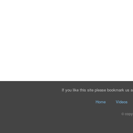
If you like this site please bookmark us
Home
Videos
© copy