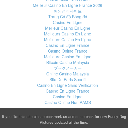
Meilleur Casino En Ligne France 2026
해외정식사이트
Trang Cá độ Bóng đá
Casino En Ligne
Meilleur Casino En Ligne
Meilleurs Casino En Ligne
Meilleurs Casino En Ligne
Casino En Ligne France
Casino Online France
Meilleure Casino En Ligne
Bitcoin Casino Malaysia
ブックメーカー
Online Casino Malaysia
Site De Paris Sportif
Casino En Ligne Sans Verification
Casino En Ligne France
Casino En Ligne
Casino Online Non AAMS
If you like this site please bookmark us and come back for new Funny Dog
Pictures updated all the time.