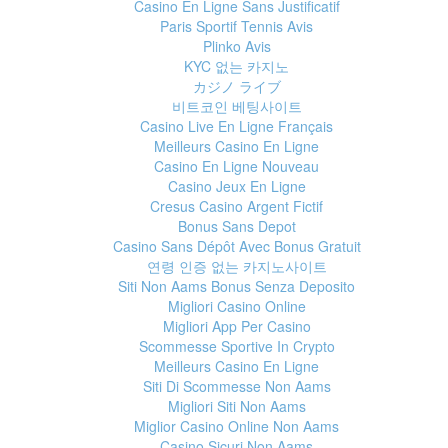
Casino En Ligne Sans Justificatif
Paris Sportif Tennis Avis
Plinko Avis
KYC 없는 카지노
カジノ ライブ
비트코인 베팅사이트
Casino Live En Ligne Français
Meilleurs Casino En Ligne
Casino En Ligne Nouveau
Casino Jeux En Ligne
Cresus Casino Argent Fictif
Bonus Sans Depot
Casino Sans Dépôt Avec Bonus Gratuit
연령 인증 없는 카지노사이트
Siti Non Aams Bonus Senza Deposito
Migliori Casino Online
Migliori App Per Casino
Scommesse Sportive In Crypto
Meilleurs Casino En Ligne
Siti Di Scommesse Non Aams
Migliori Siti Non Aams
Miglior Casino Online Non Aams
Casino Sicuri Non Aams