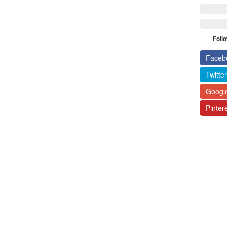
Follo
Faceb
Twitter
Googl
Pinter