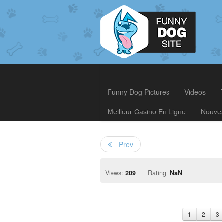
Funny Dog Pictures
Videos
Meilleur Casino En Ligne
Nouvea
Prev
Views:
209
Rating:
NaN
1
2
3