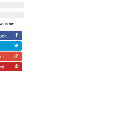
w us on:
ook
e +
est