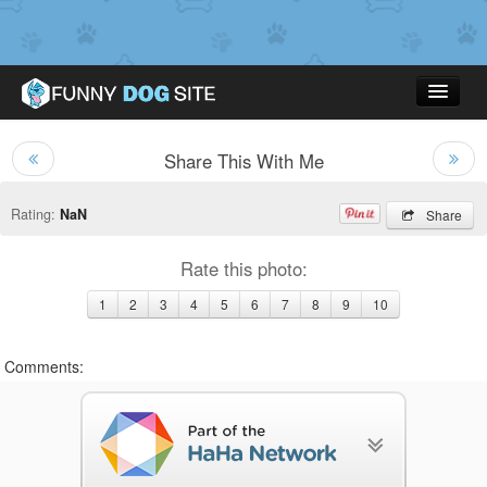
Share This With Me
Funny Dog Pictures
Rating:
NaN
Share
Videos
Rate this photo:
Top Rated
1
2
3
4
5
6
7
8
9
10
Contact Us
Comments:
Casino En Ligne Bonus Sans Dépôt
Casino En Ligne
Meilleur Casino En Ligne