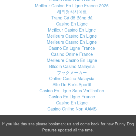
Meilleur Casino En Ligne France 2026
해외정식사이트
Trang Cá độ Bóng đá
Casino En Ligne
Meilleur Casino En Ligne
Meilleurs Casino En Ligne
Meilleurs Casino En Ligne
Casino En Ligne France
Casino Online France
Meilleure Casino En Ligne
Bitcoin Casino Malaysia
ブックメーカー
Online Casino Malaysia
Site De Paris Sportif
Casino En Ligne Sans Verification
Casino En Ligne France
Casino En Ligne
Casino Online Non AAMS
If you like this site please bookmark us and come back for new Funny Dog
Pictures updated all the time.