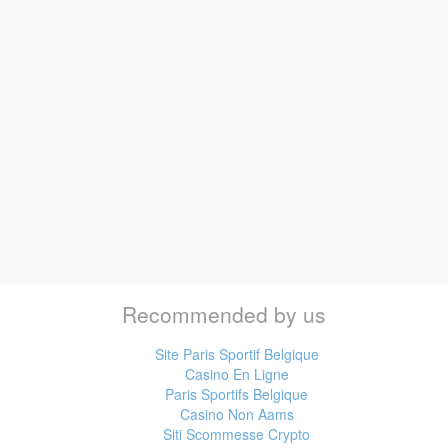
Recommended by us
Site Paris Sportif Belgique
Casino En Ligne
Paris Sportifs Belgique
Casino Non Aams
Siti Scommesse Crypto