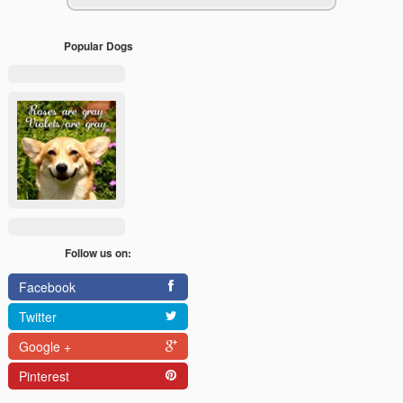
Nouveaux Casino En Ligne
Popular Dogs
Sites De Paris Sportifs Belgique
Follow us on:
Facebook
Twitter
Google +
Pinterest