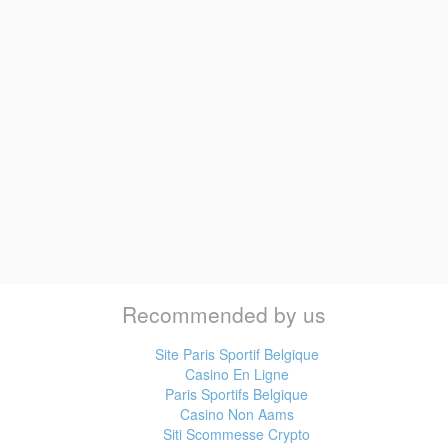
Recommended by us
Site Paris Sportif Belgique
Casino En Ligne
Paris Sportifs Belgique
Casino Non Aams
Siti Scommesse Crypto