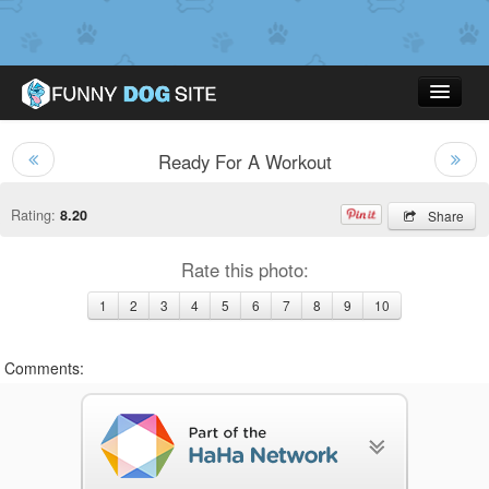
Ready For A Workout
Funny Dog Pictures
Rating:
8.20
Share
Videos
Rate this photo:
Top Rated
1
2
3
4
5
6
7
8
9
10
Contact Us
Comments:
Casino En Ligne Bonus Sans Dépôt
Casino En Ligne
Meilleur Casino En Ligne