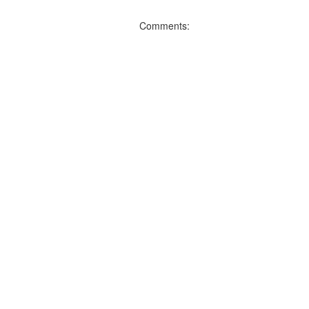
Comments: