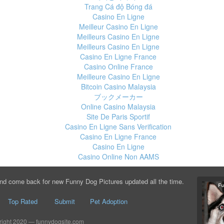
Trang Cá độ Bóng đá
Casino En Ligne
Meilleur Casino En Ligne
Meilleurs Casino En Ligne
Meilleurs Casino En Ligne
Casino En Ligne France
Casino Online France
Meilleure Casino En Ligne
Bitcoin Casino Malaysia
ブックメーカー
Online Casino Malaysia
Site De Paris Sportif
Casino En Ligne Sans Verification
Casino En Ligne France
Casino En Ligne
Casino Online Non AAMS
 and come back for new Funny Dog Pictures updated all the time.
Top Rated
Submit
Pet Adoption
right 2020 — funnydogsite.com