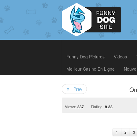
Funny Dog Pictures
Videos
Meilleur Casino En Ligne
Nouvea
On
Prev
Views:
337
Rating:
8.33
1
2
3