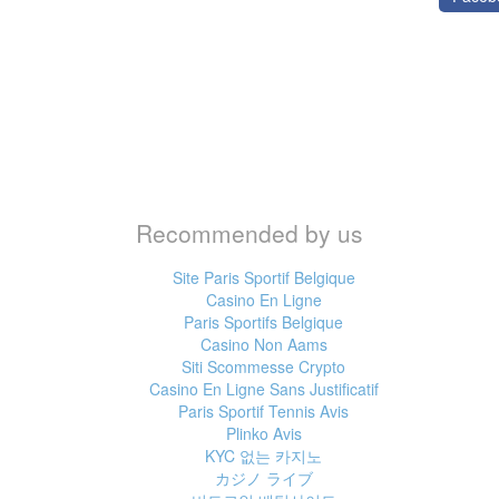
Recommended by us
Site Paris Sportif Belgique
Casino En Ligne
Paris Sportifs Belgique
Casino Non Aams
Siti Scommesse Crypto
Casino En Ligne Sans Justificatif
Paris Sportif Tennis Avis
Plinko Avis
KYC 없는 카지노
カジノ ライブ