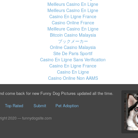
Meilleurs Casino En Ligne
Meilleurs Casino En Ligne
Casino En Ligne France
Casino Online France
Meilleure Casino En Ligne
Bitcoin Casino Malaysia
ブックメーカー
Online Casino Malaysia
Site De Paris Sportif
Casino En Ligne Sans Verification
Casino En Ligne France
Casino En Ligne
Casino Online Non AAMS
 and come back for new Funny Dog Pictures updated all the time.
Top Rated
Submit
Pet Adoption
right 2020 — funnydogsite.com