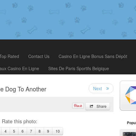
Top Rated
Contact Us
Casino En Ligne Bonus Sans Dépôt
ux Casino En Ligne
Sites De Paris Sportifs Belgique
e Dog To Another
Next
Share
Rate this photo:
Popu
4
5
6
7
8
9
10