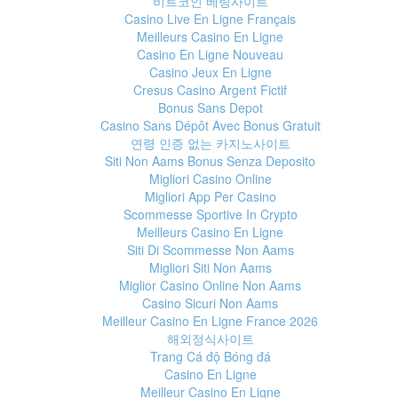
비트코인 베팅사이트
Casino Live En Ligne Français
Meilleurs Casino En Ligne
Casino En Ligne Nouveau
Casino Jeux En Ligne
Cresus Casino Argent Fictif
Bonus Sans Depot
Casino Sans Dépôt Avec Bonus Gratuit
연령 인증 없는 카지노사이트
Siti Non Aams Bonus Senza Deposito
Migliori Casino Online
Migliori App Per Casino
Scommesse Sportive In Crypto
Meilleurs Casino En Ligne
Siti Di Scommesse Non Aams
Migliori Siti Non Aams
Miglior Casino Online Non Aams
Casino Sicuri Non Aams
Meilleur Casino En Ligne France 2026
해외정식사이트
Trang Cá độ Bóng đá
Casino En Ligne
Meilleur Casino En Ligne