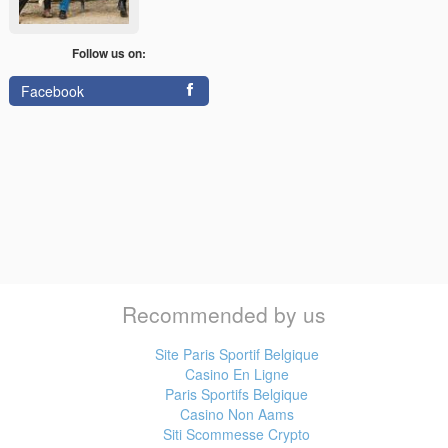
Follow us on:
Facebook
Recommended by us
Site Paris Sportif Belgique
Casino En Ligne
Paris Sportifs Belgique
Casino Non Aams
Siti Scommesse Crypto