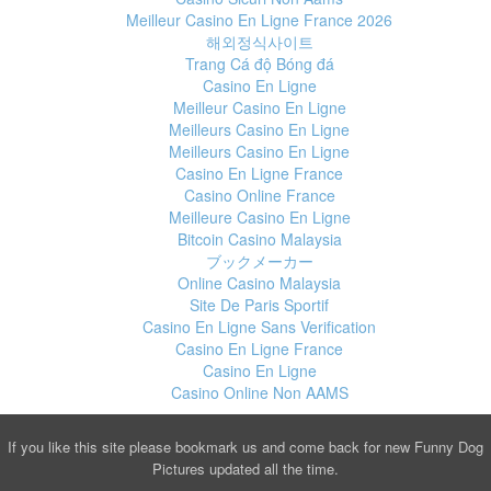
Meilleur Casino En Ligne France 2026
해외정식사이트
Trang Cá độ Bóng đá
Casino En Ligne
Meilleur Casino En Ligne
Meilleurs Casino En Ligne
Meilleurs Casino En Ligne
Casino En Ligne France
Casino Online France
Meilleure Casino En Ligne
Bitcoin Casino Malaysia
ブックメーカー
Online Casino Malaysia
Site De Paris Sportif
Casino En Ligne Sans Verification
Casino En Ligne France
Casino En Ligne
Casino Online Non AAMS
If you like this site please bookmark us and come back for new Funny Dog
Pictures updated all the time.