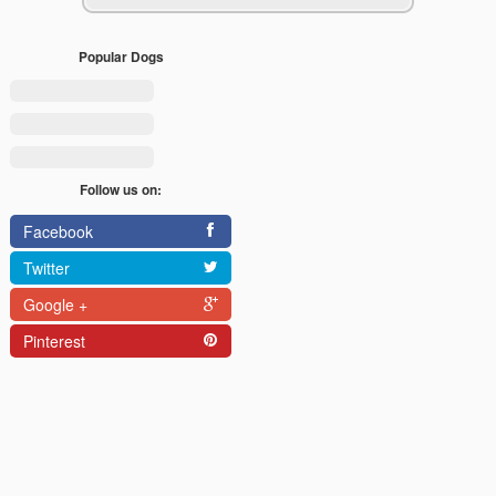
Nouveaux Casino En Ligne
Popular Dogs
Sites De Paris Sportifs Belgique
Follow us on:
Facebook
Twitter
Google +
Pinterest