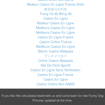
Meilleur Casino En Ligne France 2026
해외정식사이트
Trang Cá độ Bóng đá
Casino En Ligne
Meilleur Casino En Ligne
Meilleurs Casino En Ligne
Meilleurs Casino En Ligne
Casino En Ligne France
Casino Online France
Meilleure Casino En Ligne
Bitcoin Casino Malaysia
ブックメーカー
Online Casino Malaysia
Site De Paris Sportif
Casino En Ligne Sans Verification
Casino En Ligne France
Casino En Ligne
Casino Online Non AAMS
If you like this site please bookmark us and come back for new Funny Dog
Pictures updated all the time.