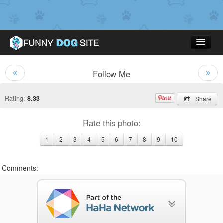
Follow Me
Funny Dog Pictures
Rating:
8.33
Share
Videos
Rate this photo:
Top Rated
1
2
3
4
5
6
7
8
9
10
Contact Us
Comments:
Casino En Ligne Bonus Sans Dépôt
Casino En Ligne
Meilleur Casino En Ligne