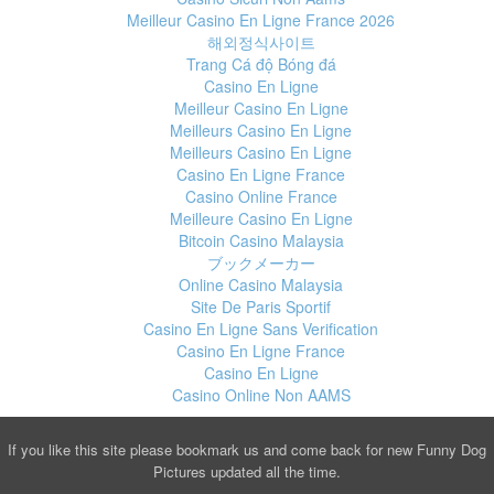
Meilleur Casino En Ligne France 2026
해외정식사이트
Trang Cá độ Bóng đá
Casino En Ligne
Meilleur Casino En Ligne
Meilleurs Casino En Ligne
Meilleurs Casino En Ligne
Casino En Ligne France
Casino Online France
Meilleure Casino En Ligne
Bitcoin Casino Malaysia
ブックメーカー
Online Casino Malaysia
Site De Paris Sportif
Casino En Ligne Sans Verification
Casino En Ligne France
Casino En Ligne
Casino Online Non AAMS
If you like this site please bookmark us and come back for new Funny Dog
Pictures updated all the time.