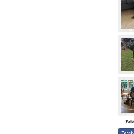
Follo
Faceb