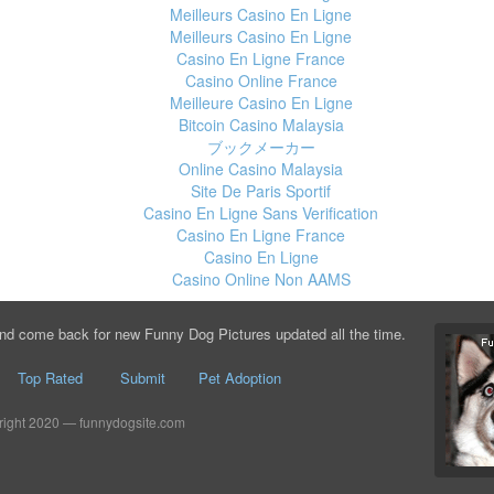
Meilleurs Casino En Ligne
Meilleurs Casino En Ligne
Casino En Ligne France
Casino Online France
Meilleure Casino En Ligne
Bitcoin Casino Malaysia
ブックメーカー
Online Casino Malaysia
Site De Paris Sportif
Casino En Ligne Sans Verification
Casino En Ligne France
Casino En Ligne
Casino Online Non AAMS
 and come back for new Funny Dog Pictures updated all the time.
Top Rated
Submit
Pet Adoption
right 2020 — funnydogsite.com