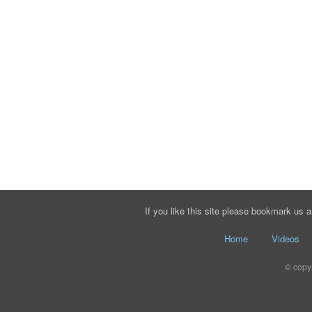
If you like this site please bookmark us
Home
Videos
© copy