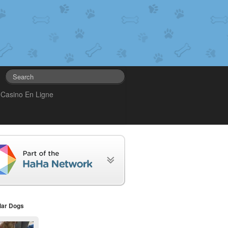
Casino En Ligne
lar Dogs