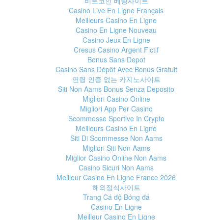
비트코인 베팅사이트
Casino Live En Ligne Français
Meilleurs Casino En Ligne
Casino En Ligne Nouveau
Casino Jeux En Ligne
Cresus Casino Argent Fictif
Bonus Sans Depot
Casino Sans Dépôt Avec Bonus Gratuit
연령 인증 없는 카지노사이트
Siti Non Aams Bonus Senza Deposito
Migliori Casino Online
Migliori App Per Casino
Scommesse Sportive In Crypto
Meilleurs Casino En Ligne
Siti Di Scommesse Non Aams
Migliori Siti Non Aams
Miglior Casino Online Non Aams
Casino Sicuri Non Aams
Meilleur Casino En Ligne France 2026
해외정식사이트
Trang Cá độ Bóng đá
Casino En Ligne
Meilleur Casino En Ligne