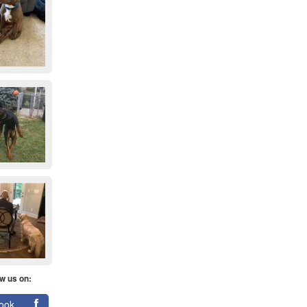
w us on:
ook