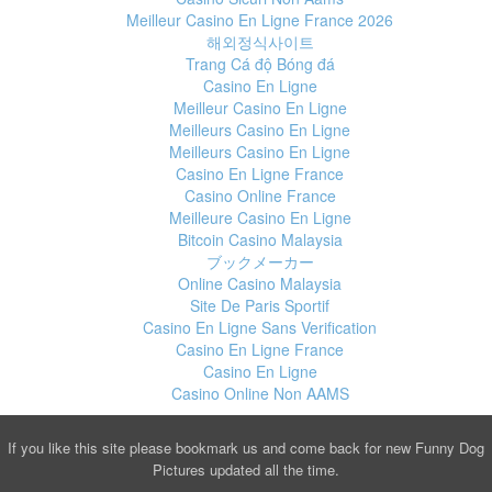
Meilleur Casino En Ligne France 2026
해외정식사이트
Trang Cá độ Bóng đá
Casino En Ligne
Meilleur Casino En Ligne
Meilleurs Casino En Ligne
Meilleurs Casino En Ligne
Casino En Ligne France
Casino Online France
Meilleure Casino En Ligne
Bitcoin Casino Malaysia
ブックメーカー
Online Casino Malaysia
Site De Paris Sportif
Casino En Ligne Sans Verification
Casino En Ligne France
Casino En Ligne
Casino Online Non AAMS
If you like this site please bookmark us and come back for new Funny Dog
Pictures updated all the time.