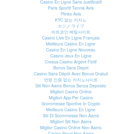
Casino En Ligne Sans Justificatif
Paris Sportif Tennis Avis
Plinko Avis
KYC 없는 카지노
カジノ ライブ
비트코인 베팅사이트
Casino Live En Ligne Français
Meilleurs Casino En Ligne
Casino En Ligne Nouveau
Casino Jeux En Ligne
Cresus Casino Argent Fictif
Bonus Sans Depot
Casino Sans Dépôt Avec Bonus Gratuit
연령 인증 없는 카지노사이트
Siti Non Aams Bonus Senza Deposito
Migliori Casino Online
Migliori App Per Casino
Scommesse Sportive In Crypto
Meilleurs Casino En Ligne
Siti Di Scommesse Non Aams
Migliori Siti Non Aams
Miglior Casino Online Non Aams
Casino Sicuri Non Aams