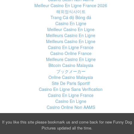
Meilleur Casino En Ligne France 2026
해외정식사이트
Trang Cá độ Bóng đá
Casino En Ligne
Meilleur Casino En Ligne
Meilleurs Casino En Ligne
Meilleurs Casino En Ligne
Casino En Ligne France
Casino Online France
Meilleure Casino En Ligne
Bitcoin Casino Malaysia
ブックメーカー
Online Casino Malaysia
Site De Paris Sportif
Casino En Ligne Sans Verification
Casino En Ligne France
Casino En Ligne
Casino Online Non AAMS
If you like this site please bookmark us and come back for new Funny Dog
Pictures updated all the time.