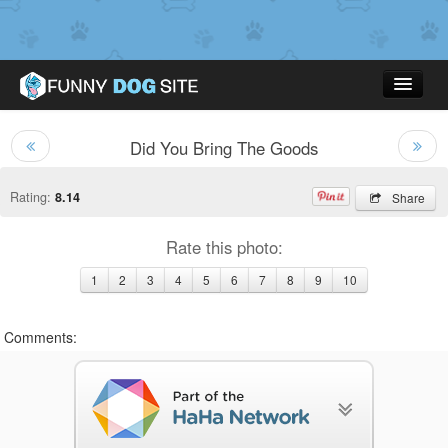
Did You Bring The Goods
Funny Dog Pictures
Rating:
8.14
Share
Videos
Rate this photo:
Top Rated
1
2
3
4
5
6
7
8
9
10
Contact Us
Comments:
Casino En Ligne Bonus Sans Dépôt
Casino En Ligne
Meilleur Casino En Ligne