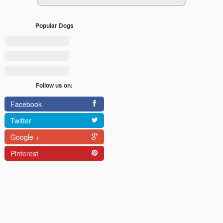
Nouveaux Casino En Ligne
Popular Dogs
Sites De Paris Sportifs Belgique
Follow us on:
Facebook
Twitter
Google +
Pinterest