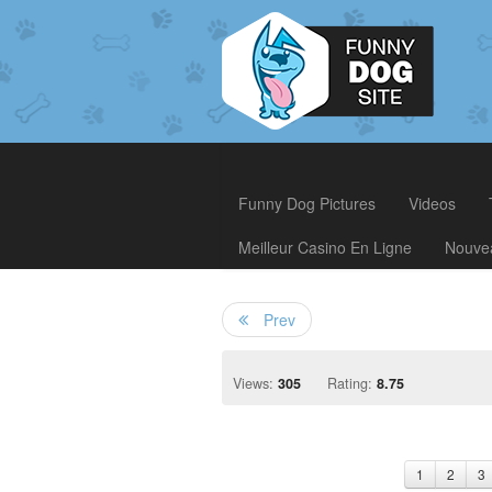
Funny Dog Pictures
Videos
Meilleur Casino En Ligne
Nouvea
Prev
Views:
305
Rating:
8.75
1
2
3