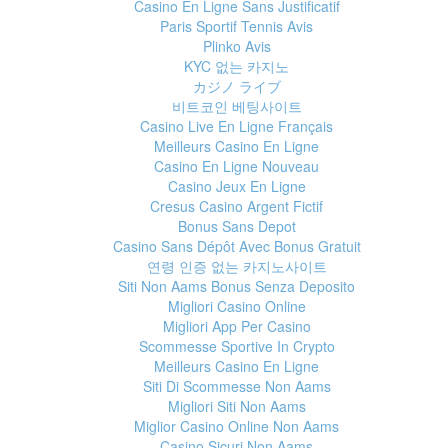
Casino En Ligne Sans Justificatif
Paris Sportif Tennis Avis
Plinko Avis
KYC 없는 카지노
カジノ ライブ
비트코인 베팅사이트
Casino Live En Ligne Français
Meilleurs Casino En Ligne
Casino En Ligne Nouveau
Casino Jeux En Ligne
Cresus Casino Argent Fictif
Bonus Sans Depot
Casino Sans Dépôt Avec Bonus Gratuit
연령 인증 없는 카지노사이트
Siti Non Aams Bonus Senza Deposito
Migliori Casino Online
Migliori App Per Casino
Scommesse Sportive In Crypto
Meilleurs Casino En Ligne
Siti Di Scommesse Non Aams
Migliori Siti Non Aams
Miglior Casino Online Non Aams
Casino Sicuri Non Aams