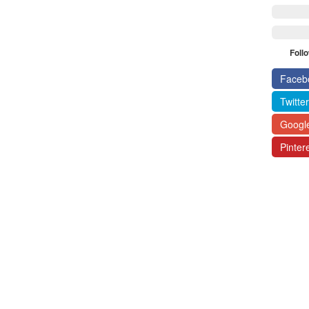
Follo
Faceb
Twitter
Googl
Pinter