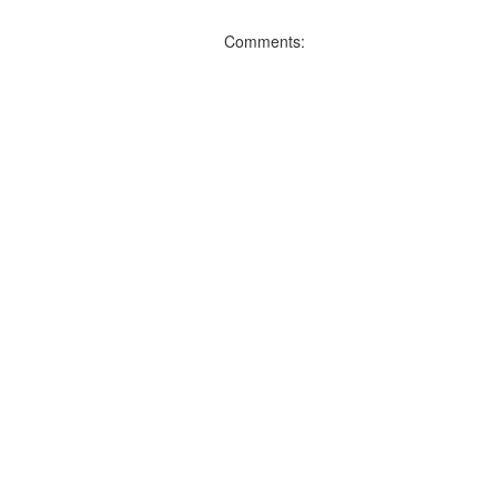
Comments: