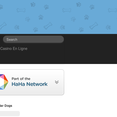
Casino En Ligne
lar Dogs