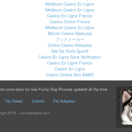
Meilleurs Casino En Ligne
Meilleurs Casino En Ligne
Casino En Ligne France
Casino Online France
Meilleure Casino En Ligne
Bitcoin Casino Malaysia
ブックメーカー
Online Casino Malaysia
Site De Paris Sportif
Casino En Ligne Sans Verification
Casino En Ligne France
Casino En Ligne
Casino Online Non AAMS
 and come back for new Funny Dog Pictures updated all the time.
Top Rated
Submit
Pet Adoption
right 2016 — funnydogsite.com