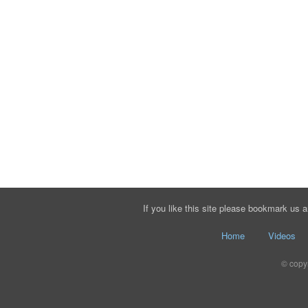
If you like this site please bookmark us
Home
Videos
© copy