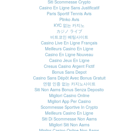
Siti Scommesse Crypto
Casino En Ligne Sans Justificatif
Paris Sportif Tennis Avis
Plinko Avis
KYC 없는 카지노
カジノ ライブ
비트코인 베팅사이트
Casino Live En Ligne Français
Meilleurs Casino En Ligne
Casino En Ligne Nouveau
Casino Jeux En Ligne
Cresus Casino Argent Fictif
Bonus Sans Depot
Casino Sans Dépôt Avec Bonus Gratuit
연령 인증 없는 카지노사이트
Siti Non Aams Bonus Senza Deposito
Migliori Casino Online
Migliori App Per Casino
Scommesse Sportive In Crypto
Meilleurs Casino En Ligne
Siti Di Scommesse Non Aams
Migliori Siti Non Aams
Miglior Casino Online Non Aams