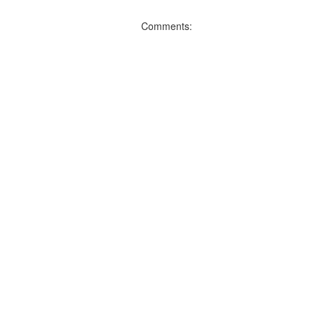
Comments: