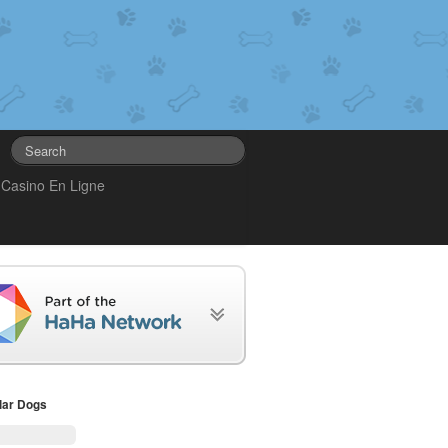
Casino En Ligne
lar Dogs