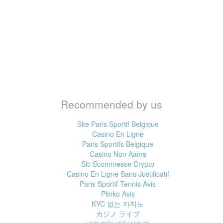
Recommended by us
Site Paris Sportif Belgique
Casino En Ligne
Paris Sportifs Belgique
Casino Non Aams
Siti Scommesse Crypto
Casino En Ligne Sans Justificatif
Paris Sportif Tennis Avis
Plinko Avis
KYC 없는 카지노
カジノ ライブ