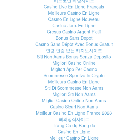
비트코인 베팅사이트
Casino Live En Ligne Français
Meilleurs Casino En Ligne
Casino En Ligne Nouveau
Casino Jeux En Ligne
Cresus Casino Argent Fictif
Bonus Sans Depot
Casino Sans Dépôt Avec Bonus Gratuit
연령 인증 없는 카지노사이트
Siti Non Aams Bonus Senza Deposito
Migliori Casino Online
Migliori App Per Casino
Scommesse Sportive In Crypto
Meilleurs Casino En Ligne
Siti Di Scommesse Non Aams
Migliori Siti Non Aams
Miglior Casino Online Non Aams
Casino Sicuri Non Aams
Meilleur Casino En Ligne France 2026
해외정식사이트
Trang Cá độ Bóng đá
Casino En Ligne
Meilleur Casino En Ligne