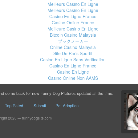
Meilleurs Casino En Ligne
Meilleurs Casino En Ligne
Casino En Ligne France
Casino Online France
Meilleure Casino En Ligne
Bitcoin Casino Malaysia
ブックメーカー
Online Casino Malaysia
Site De Paris Sportif
Casino En Ligne Sans Verification
Casino En Ligne France
Casino En Ligne
Casino Online Non AAMS
 and come back for new Funny Dog Pictures updated all the time.
Top Rated
Submit
Pet Adoption
right 2020 — funnydogsite.com